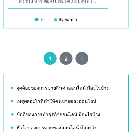
เปลี่ยนแปลง แผนในการโฆษณาประชาสัมพันธ์
จนทำให้ตนเองประสบความสำเร็จ ได้ง่ายในการ
ขายของออนไลน์ จะต้องหาอะไรใหม่ๆ มาใช้ใน
การขายของตนเองเพื่อเรียกลูกค้านั่นเอง ดังนั้น
กว่าจะมาถึงจุดนี้ได้ ไม่ใช่สิ่งที่ง่ายดายใครก็ตาม
ที่อยากเป็นพ่อค้าแม่ค้าออนไลน์หากอยากประสบ
ความสำเร็จ ต้องไม่ท้อใจและมุ่งมั่น […]
0
By admin
Posts
1
2
pagination