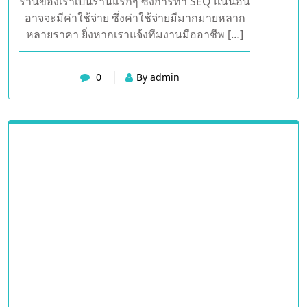
ทางการตลาดที่เรียกว่าการทำ SEQ ซึ่งจะ
สามารถ ทำให้ลูกค้าสามารถค้นหา หาข้อมูลแล้ว
เจอเว็บไซต์ ของร้านเราเป็นร้านแรก ๆ สามารถที่
จะกระตุ้น ให้ยอดขายเพิ่มมากยิ่งขึ้น ดังนั้นหาก
อยากเป็น พ่อค้าแม่ค้าออนไลน์ ควรที่จะทำความ
รู้จัก เกี่ยวกับการทำ SEQ หรือการทำให้ลูกค้า เจอ
ร้านของเราเป็นร้านแรกๆ ซึ่งการทำ SEQ แน่นอน
อาจจะมีค่าใช้จ่าย ซึ่งค่าใช้จ่ายมีมากมายหลาก
หลายราคา ยิ่งหากเราแจ้งทีมงานมืออาชีพ […]
0
By admin